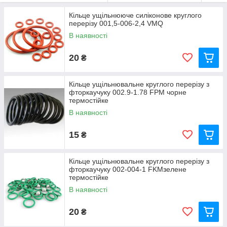
Кільце ущільнююче силіконове круглого
перерізу 001,5-006-2,4 VMQ
В наявності
20
₴
Кільце ущільнювальне круглого перерізу з
фторкаучуку 002.9-1.78 FРM чорне
термостійке
В наявності
15
₴
Кільце ущільнювальне круглого перерізу з
фторкаучуку 002-004-1 FKMзелене
термостійке
В наявності
20
₴