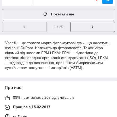
Показати ще
1
/ 25
Viton® — це торгова марка фторкаукової гуми, що належить
компанії DuPont. Належить до фторопластів. Також Viton
відомий під назвами FPM і FKM: FPM — відповідно до
вказівок міжнародної організації стандартизації (ISO), і FKM
— відповідно до позначення, прийнятим Американським
суспільством тестування і матеріалів (ASTM).
Про нас
99% позитивних з 207 відгуків за рік
Працює з 15.02.2017
м. Суми