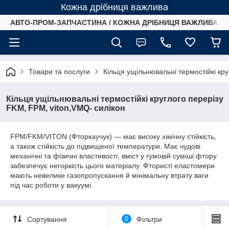
Кожна дрібниця важлива
АВТО-ПРОМ-ЗАПЧАСТИНА / КОЖНА ДРІБНИЦЯ ВАЖЛИВА /
Товари та послуги
Кільця ущільнювальні термостійкі кр
Кільця ущільнювальні термостійкі круглого перерізу
FKM, FPM, viton,VMQ- силікон
FPM/FKM/VITON (Фторкаучук) — має високу хімічну стійкість,
а також стійкість до підвищеної температури. Має чудові
механічні та фізичні властивості, вміст у гумовій суміші фтору
забезпечує негоркість цього матеріалу. Фтористі еластомери
мають невелике газопропускання й мінімальну втрату ваги
під час роботи у вакуумі.
Сортування
0
Фільтри