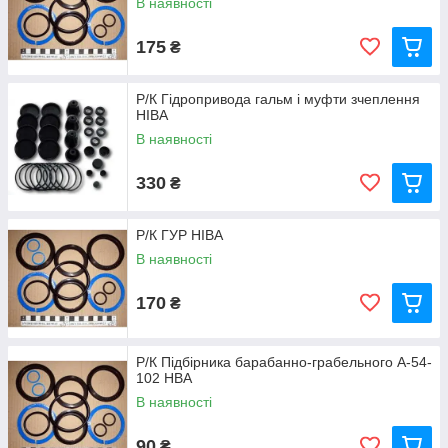
В наявності
175
₴
Р/К Гідропривода гальм і муфти зчеплення
НІВА
В наявності
330
₴
Р/К ГУР НІВА
В наявності
170
₴
Р/К Підбірника барабанно-грабельного А-54-
102 НВА
В наявності
90
₴