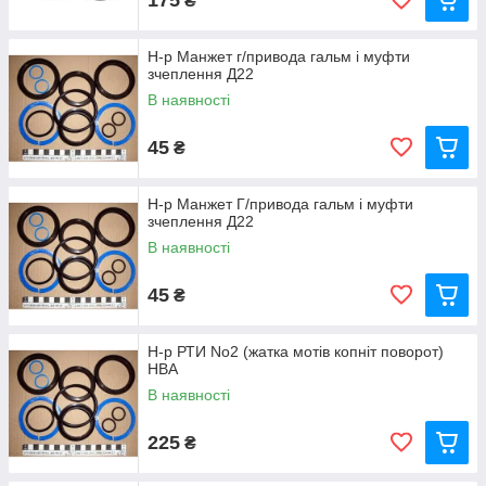
₴
Н-р Манжет г/привода гальм і муфти
зчеплення Д22
В наявності
45
₴
Н-р Манжет Г/привода гальм і муфти
зчеплення Д22
В наявності
45
₴
Н-р РТИ No2 (жатка мотів копніт поворот)
НВА
В наявності
225
₴