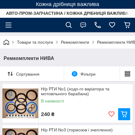
Кожна дрібниця важлива
АВТО-ПРОМ-ЗАПЧАСТИНА / КОЖНА ДРІБНИЦЯ ВАЖЛИВА /
Товари та послуги
Ремкомплекти
Ремкомплекти НИ
Ремкомплекти НИВА
Сортування
0
Фільтри
Н/р РТИ No1 (ходо-го варіатора та
мотовільного барабана)
В наявності
240
₴
Н/р РТИ No3 (тормозов і зчеплення)