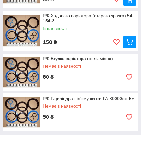
Р/К Ходового варіатора (старого зразка) 54-
154-3
В наявності
150
₴
Р/К Втулка варіатора (поліамідна)
Немає в наявності
60
₴
Р/К Г/циліндра під'єму жатки ГА-80000/ск-5м
Немає в наявності
50
₴