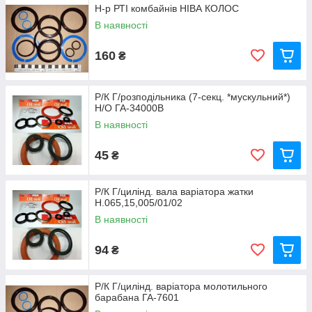
Н-р РТІ комбайнів НІВА КОЛОС
В наявності
160
₴
Р/К Г/розподільника (7-секц. *мускульний*)
Н/О ГА-34000В
В наявності
45
₴
Р/К Г/цилінд. вала варіатора жатки
Н.065,15,005/01/02
В наявності
94
₴
Р/К Г/цилінд. варіатора молотильного
барабана ГА-7601