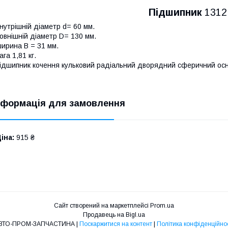
Підшипник
1312
нутрішній діаметр d= 60 мм.
овнішній діаметр D= 130 мм.
ирина B = 31 мм.
ага 1,81 кг.
ідшипник кочення кульковий радіальний дворядний сферичний ос
нформація для замовлення
іна:
915 ₴
Сайт створений на маркетплейсі
Prom.ua
Продавець на Bigl.ua
АВТО-ПРОМ-ЗАПЧАСТИНА |
Поскаржитися на контент
|
Політика конфіденційнос