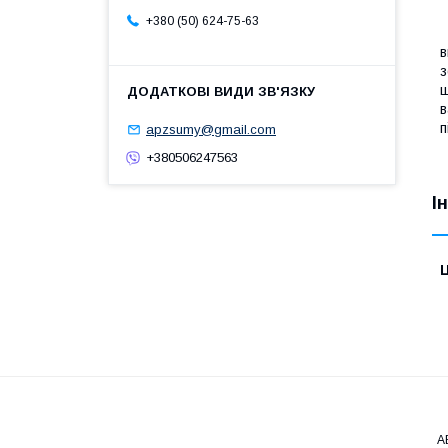
+380 (50) 624-75-63
в
з
ш
в
п
apzsumy@gmail.com
+380506247563
І
Ц