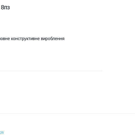
 8пз
новне конструктивне вироблення
ті