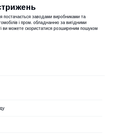
стрижень
ція постачається заводами виробниками та
томобілів і пром. обладнанню за вигідними
йті ви можете скористатися розширеним пошуком
ду