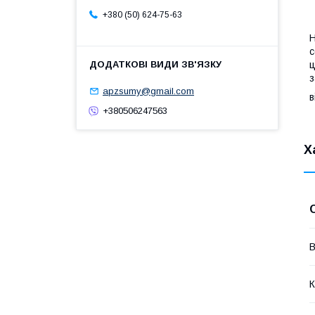
+380 (50) 624-75-63
Н
с
ц
з
apzsumy@gmail.com
в
+380506247563
Х
В
К