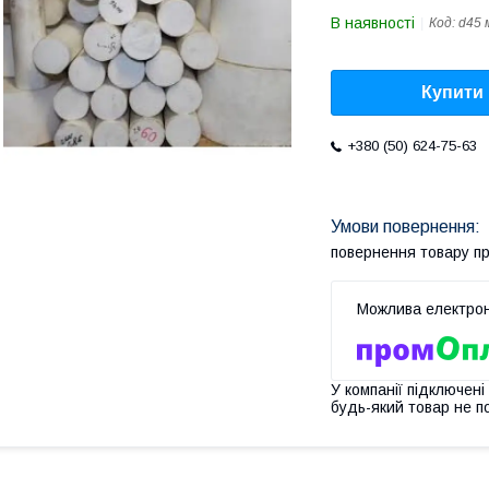
В наявності
Код:
d45 
Купити
+380 (50) 624-75-63
повернення товару п
У компанії підключені
будь-який товар не п