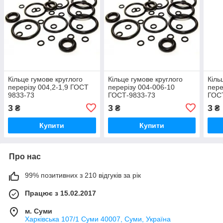
Кільце гумове круглого
Кільце гумове круглого
Кіль
перерізу 004,2-1,9 ГОСТ
перерізу 004-006-10
пере
9833-73
ГОСТ-9833-73
ГОС
3
3
3
₴
₴
₴
Купити
Купити
Про нас
99% позитивних з 210 відгуків за рік
Працює з 15.02.2017
м. Суми
Харківська 107/1 Суми 40007, Суми, Україна