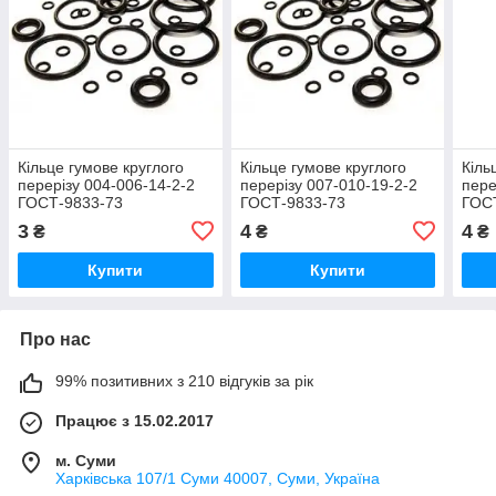
Кільце гумове круглого
Кільце гумове круглого
Кіль
перерізу 004-006-14-2-2
перерізу 007-010-19-2-2
пере
ГОСТ-9833-73
ГОСТ-9833-73
ГОС
3
4
4
₴
₴
₴
Купити
Купити
Про нас
99% позитивних з 210 відгуків за рік
Працює з 15.02.2017
м. Суми
Харківська 107/1 Суми 40007, Суми, Україна