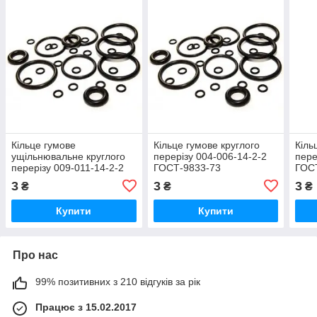
Кільце гумове
Кільце гумове круглого
Кіль
ущільнювальне круглого
перерізу 004-006-14-2-2
пере
перерізу 009-011-14-2-2
ГОСТ-9833-73
ГОС
ГОСТ-9833-73
3
3
3
₴
₴
₴
Купити
Купити
Про нас
99% позитивних з 210 відгуків за рік
Працює з 15.02.2017