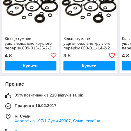
Кільце гумове
Кільце гумове
Кіль
ущільнювальне круглого
ущільнювальне круглого
ущіл
перерізу 009-013-25-2-2
перерізу 009-011-14-2-2
пере
ГОСТ-9833-73
ГОСТ-9833-73
ГОС
4
3
4
₴
₴
₴
Купити
Купити
Про нас
99% позитивних з 210 відгуків за рік
Працює з 15.02.2017
м. Суми
Харківська 107/1 Суми 40007, Суми, Україна