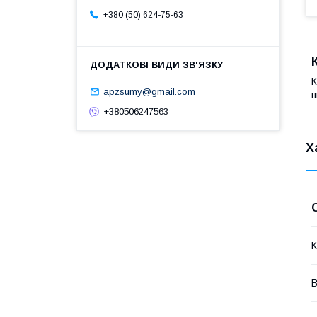
+380 (50) 624-75-63
К
apzsumy@gmail.com
п
+380506247563
Х
К
В