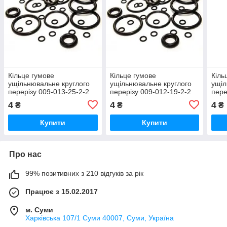
Кільце гумове
Кільце гумове
Кіль
ущільнювальне круглого
ущільнювальне круглого
ущіл
перерізу 009-013-25-2-2
перерізу 009-012-19-2-2
пере
ГОСТ-9833-73
ГОСТ 9833-73
ГОС
4
4
4
₴
₴
₴
Купити
Купити
Про нас
99% позитивних з 210 відгуків за рік
Працює з 15.02.2017
м. Суми
Харківська 107/1 Суми 40007, Суми, Україна