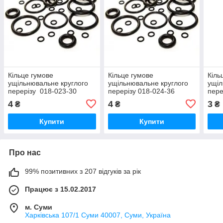
Кільце гумове
Кільце гумове
Кіль
ущільнювальне круглого
ущільнювальне круглого
ущіл
перерізу 018-023-30
перерізу 018-024-36
пере
ГОСТ-9833-73
ГОСТ-9833-73
ГОС
4
4
3
₴
₴
₴
Купити
Купити
Про нас
99% позитивних з 207 відгуків за рік
Працює з 15.02.2017
м. Суми
Харківська 107/1 Суми 40007, Суми, Україна