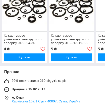
Кільце гумове
Кільце гумове
Кіль
ущільнювальне круглого
ущільнювальне круглого
ущіл
перерізу 018-024-36
перерізу 015-018-19-2-2
пере
ГОСТ-9833-73
ГОСТ-9833-73
ГОС
4
5
5
₴
₴
₴
Купити
Купити
Про нас
99% позитивних з 210 відгуків за рік
Працює з 15.02.2017
м. Суми
Харківська 107/1 Суми 40007, Суми, Україна