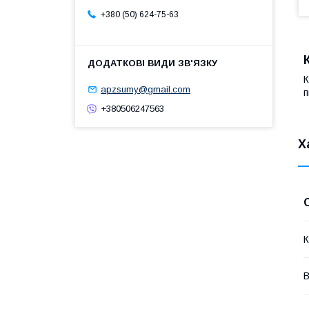
+380 (50) 624-75-63
К
apzsumy@gmail.com
п
+380506247563
Х
К
В