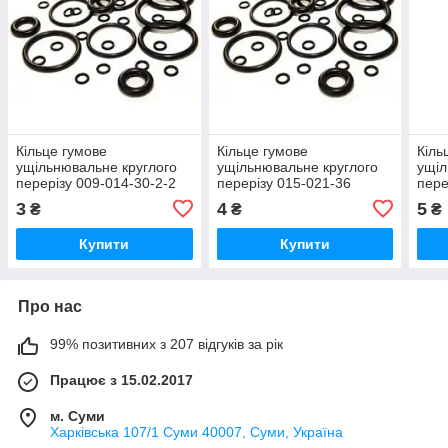
Кільце гумове
Кільце гумове
Кіль
ущільнювальне круглого
ущільнювальне круглого
ущіл
перерізу 009-014-30-2-2
перерізу 015-021-36
пере
ГОСТ-9833-73
ГОСТ-9833-73
ГОС
3
4
5
₴
₴
₴
Купити
Купити
Про нас
99% позитивних з 207 відгуків за рік
Працює з 15.02.2017
м. Суми
Харківська 107/1 Суми 40007, Суми, Україна