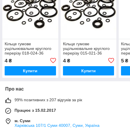
Кільце гумове
Кільце гумове
Кіль
ущільнювальне круглого
ущільнювальне круглого
ущіл
перерізу 018-024-36
перерізу 015-021-36
пере
ГОСТ-9833-73
ГОСТ-9833-73
ГОС
4
4
5
₴
₴
₴
Купити
Купити
Про нас
99% позитивних з 207 відгуків за рік
Працює з 15.02.2017
м. Суми
Харківська 107/1 Суми 40007, Суми, Україна