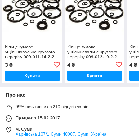
Кільце гумове
Кільце гумове
Кіль
ущільнювальне круглого
ущільнювальне круглого
ущіл
перерізу 009-011-14-2-2
перерізу 009-012-19-2-2
пере
ГОСТ-9833-73
ГОСТ 9833-73
ГОС
3
4
4
₴
₴
₴
Купити
Купити
Про нас
99% позитивних з 210 відгуків за рік
Працює з 15.02.2017
м. Суми
Харківська 107/1 Суми 40007, Суми, Україна