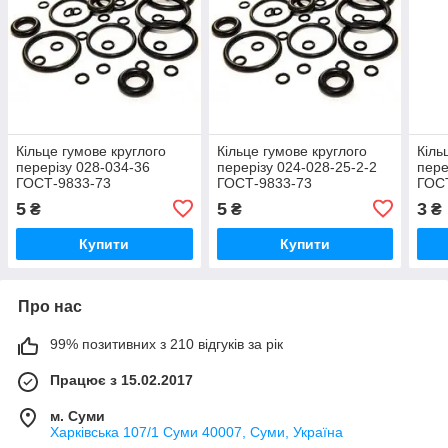
Кільце гумове круглого
Кільце гумове круглого
Кіль
перерізу 028-034-36
перерізу 024-028-25-2-2
пере
ГОСТ-9833-73
ГОСТ-9833-73
ГОС
5
5
3
₴
₴
₴
Купити
Купити
Про нас
99% позитивних з 210 відгуків за рік
Працює з 15.02.2017
м. Суми
Харківська 107/1 Суми 40007, Суми, Україна