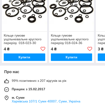
Кільце гумове
Кільце гумове
Кіль
ущільнювальне круглого
ущільнювальне круглого
ущіл
перерізу 018-023-30
перерізу 018-024-36
пере
ГОСТ-9833-73
ГОСТ-9833-73
ГОС
4
4
3
₴
₴
₴
Купити
Купити
Про нас
99% позитивних з 207 відгуків за рік
Працює з 15.02.2017
м. Суми
Харківська 107/1 Суми 40007, Суми, Україна