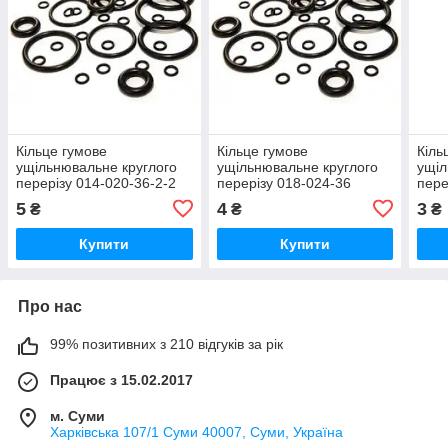
Кільце гумове
Кільце гумове
Кіль
ущільнювальне круглого
ущільнювальне круглого
ущіл
перерізу 014-020-36-2-2
перерізу 018-024-36
пере
ГОСТ-9833-73
ГОСТ-9833-73
ГОС
5
4
3
₴
₴
₴
Купити
Купити
Про нас
99% позитивних з 210 відгуків за рік
Працює з 15.02.2017
м. Суми
Харківська 107/1 Суми 40007, Суми, Україна