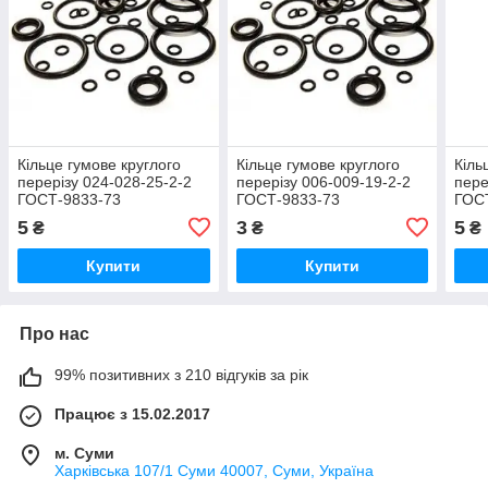
Кільце гумове круглого
Кільце гумове круглого
Кіль
перерізу 024-028-25-2-2
перерізу 006-009-19-2-2
пере
ГОСТ-9833-73
ГОСТ-9833-73
ГОС
5
3
5
₴
₴
₴
Купити
Купити
Про нас
99% позитивних з 210 відгуків за рік
Працює з 15.02.2017
м. Суми
Харківська 107/1 Суми 40007, Суми, Україна