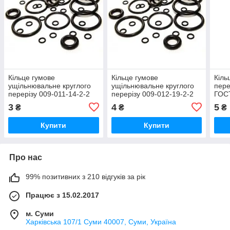
Кільце гумове
Кільце гумове
Кіль
ущільнювальне круглого
ущільнювальне круглого
пере
перерізу 009-011-14-2-2
перерізу 009-012-19-2-2
ГОС
ГОСТ-9833-73
ГОСТ 9833-73
3
4
5
₴
₴
₴
Купити
Купити
Про нас
99% позитивних з 210 відгуків за рік
Працює з 15.02.2017
м. Суми
Харківська 107/1 Суми 40007, Суми, Україна