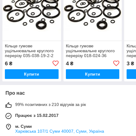
Кільце гумове
Кільце гумове
Кіль
ущільнювальне круглого
ущільнювальне круглого
ущіл
перерізу 035-038-19-2-2
перерізу 018-024-36
пере
ГОСТ-9833-73
ГОСТ-9833-73
ГОС
6
4
3
₴
₴
₴
Купити
Купити
Про нас
99% позитивних з 210 відгуків за рік
Працює з 15.02.2017
м. Суми
Харківська 107/1 Суми 40007, Суми, Україна