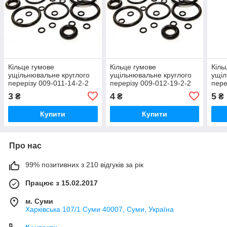
Кільце гумове
Кільце гумове
Кіль
ущільнювальне круглого
ущільнювальне круглого
ущіл
перерізу 009-011-14-2-2
перерізу 009-012-19-2-2
пере
ГОСТ-9833-73
ГОСТ 9833-73
ГОС
3
4
5
₴
₴
₴
Купити
Купити
Про нас
99% позитивних з 210 відгуків за рік
Працює з 15.02.2017
м. Суми
Харківська 107/1 Суми 40007, Суми, Україна