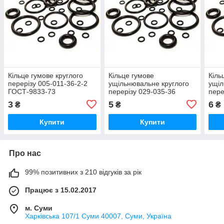
Кільце гумове круглого
Кільце гумове
Кіль
перерізу 005-011-36-2-2
ущільнювальне круглого
ущіл
ГОСТ-9833-73
перерізу 029-035-36
пере
ГОСТ-9833-73
ГОС
3
5
6
₴
₴
₴
Купити
Купити
Про нас
99% позитивних з 210 відгуків за рік
Працює з 15.02.2017
м. Суми
Харківська 107/1 Суми 40007, Суми, Україна