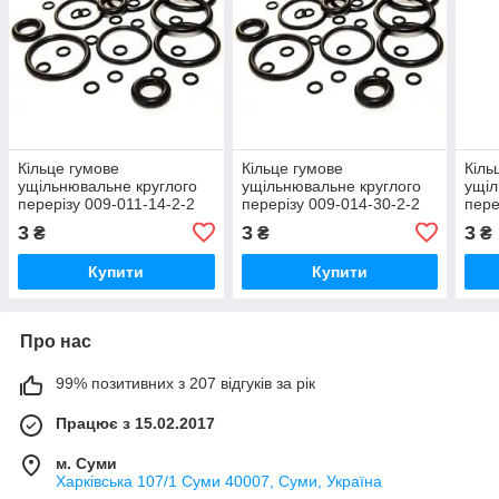
Кільце гумове
Кільце гумове
Кіль
ущільнювальне круглого
ущільнювальне круглого
ущіл
перерізу 009-011-14-2-2
перерізу 009-014-30-2-2
пере
ГОСТ-9833-73
ГОСТ-9833-73
ГОС
3
3
3
₴
₴
₴
Купити
Купити
Про нас
99% позитивних з 207 відгуків за рік
Працює з 15.02.2017
м. Суми
Харківська 107/1 Суми 40007, Суми, Україна