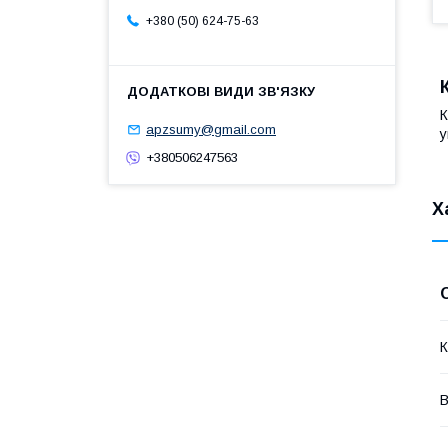
+380 (50) 624-75-63
К
apzsumy@gmail.com
у
+380506247563
Х
К
В