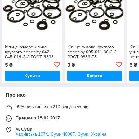
Кільце гумове кільце
Кільце гумове круглого
Кіль
круглого перерізу 042-
перерізу 005-011-36-2-2
ущіл
045-019-2-2 ГОСТ-9833-
ГОСТ-9833-73
пере
73
ГОС
5
3
5
₴
₴
₴
Купити
Купити
Про нас
99% позитивних з 210 відгуків за рік
Працює з 15.02.2017
м. Суми
Харківська 107/1 Суми 40007, Суми, Україна