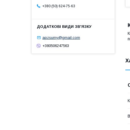
+380 (50) 624-75-63
К
apzsumy@gmail.com
п
+380506247563
Х
К
В