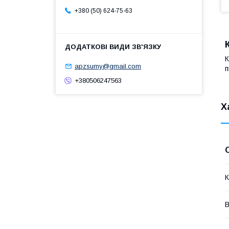
+380 (50) 624-75-63
К
apzsumy@gmail.com
п
+380506247563
Х
К
В