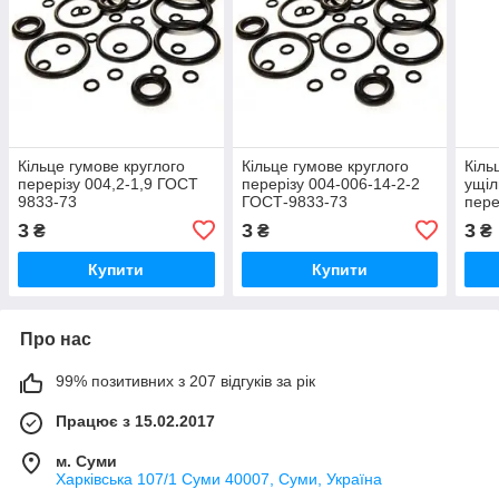
Кільце гумове круглого
Кільце гумове круглого
Кіль
перерізу 004,2-1,9 ГОСТ
перерізу 004-006-14-2-2
ущіл
9833-73
ГОСТ-9833-73
пере
ГОС
3
3
3
₴
₴
₴
Купити
Купити
Про нас
99% позитивних з 207 відгуків за рік
Працює з 15.02.2017
м. Суми
Харківська 107/1 Суми 40007, Суми, Україна