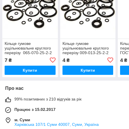
Кільце гумове
Кільце гумове
Кіль
ущільнювальне круглого
ущільнювальне круглого
пере
перерізу 065-070-25-2-2
перерізу 009-013-25-2-2
ГОС
ГОСТ-9833-73
ГОСТ-9833-73
7
4
4
₴
₴
₴
Купити
Купити
Про нас
99% позитивних з 210 відгуків за рік
Працює з 15.02.2017
м. Суми
Харківська 107/1 Суми 40007, Суми, Україна