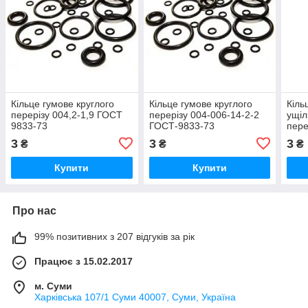
Кільце гумове круглого
Кільце гумове круглого
Кіль
перерізу 004,2-1,9 ГОСТ
перерізу 004-006-14-2-2
ущіл
9833-73
ГОСТ-9833-73
пере
ГОС
3
3
3
₴
₴
₴
Купити
Купити
Про нас
99% позитивних з 207 відгуків за рік
Працює з 15.02.2017
м. Суми
Харківська 107/1 Суми 40007, Суми, Україна