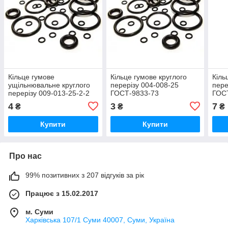
Кільце гумове
Кільце гумове круглого
Кіль
ущільнювальне круглого
перерізу 004-008-25
пере
перерізу 009-013-25-2-2
ГОСТ-9833-73
ГОС
ГОСТ-9833-73
4
3
7
₴
₴
₴
Купити
Купити
Про нас
99% позитивних з 207 відгуків за рік
Працює з 15.02.2017
м. Суми
Харківська 107/1 Суми 40007, Суми, Україна