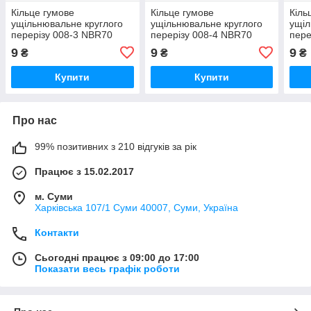
Кільце гумове
Кільце гумове
Кіль
ущільнювальне круглого
ущільнювальне круглого
ущіл
перерізу 008-3 NBR70
перерізу 008-4 NBR70
пере
9
9
9
₴
₴
₴
Купити
Купити
Про нас
99% позитивних з 210 відгуків за рік
Працює з 15.02.2017
м. Суми
Харківська 107/1 Суми 40007, Суми, Україна
Контакти
Сьогодні працює з 09:00 до 17:00
Показати весь графік роботи