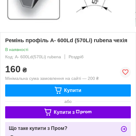
Ремінь профіль A- 600Ld (570Li) rubena чехія
В наявності
Код: A- 600Ld(570Li) rubena
Роздріб
160
₴
Мінімальна сума замовлення на сайті — 200 ₴
Купити
або
Купити з
Що таке купити з Пром?