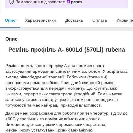
Замовлення під захистом
Опис
Характеристики
Доставка
Оплата
Умови п
Опис
Ремінь профіль A- 600Ld (570Li)
rubena
Ремінь нормального перерізу А для промислового
застосування армований синтетичним волокном. У розрізі має
вигляд рівнобедреної трапеції. Робочими (трючими)
поверхнями ременя є бічні. Привідний клиновий ремінь
використовується для передачі моменту, що крутить, між
шківами, переріз яких також трапецієподібний. Ремінь може
застосовуватися в конструкціях з рівномірною передачею
потужності та має найкращі приводні властивості.
Дані ремені розраховані для роботи при температурі від 30 до
+60С у тропічних та помірних кліматичних зонах.
Використовуються у різних промислових верстатах,
механічному устаткуванні, різних механізмах