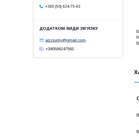
+380 (50) 624-75-63
b
h
apzsumy@gmail.com
b
+380506247563
Х
В
К