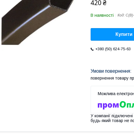
420 ₴
В наявності
Код:
С(В)
Купити
+380 (50) 624-75-63
повернення товару п
У компанії підключені
будь-який товар не п