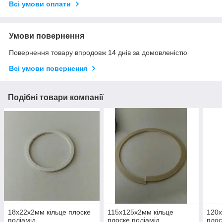
Всі умови оплати
Умови повернення
Повернення товару впродовж 14 днів за домовленістю
Всі умови повернення
Подібні товари компанії
18х22х2мм кільце плоске
115х125х2мм кільце
120х
поліамід
плоске поліамід
плос