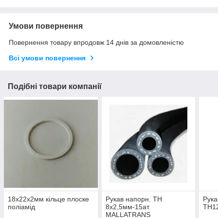
Умови повернення
Повернення товару впродовж 14 днів за домовленістю
Всі умови повернення
Подібні товари компанії
18х22х2мм кільце плоске
Рукав напорн. ТН
Рука
поліамід
8х2,5мм-15ат
ТН12
MALLATRANS