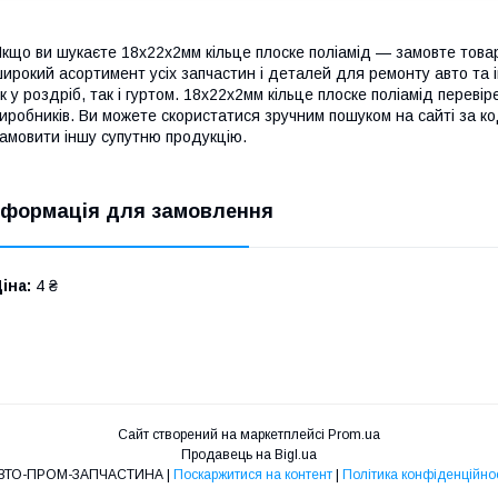
кщо ви шукаєте 18х22х2мм кільце плоске поліамід — замовте това
ирокий асортимент усіх запчастин і деталей для ремонту авто та
к у роздріб, так і гуртом. 18х22х2мм кільце плоске поліамід перевір
иробників. Ви можете скористатися зручним пошуком на сайті за к
амовити іншу супутню продукцію.
нформація для замовлення
іна:
4 ₴
Сайт створений на маркетплейсі
Prom.ua
Продавець на Bigl.ua
АВТО-ПРОМ-ЗАПЧАСТИНА |
Поскаржитися на контент
|
Політика конфіденційнос