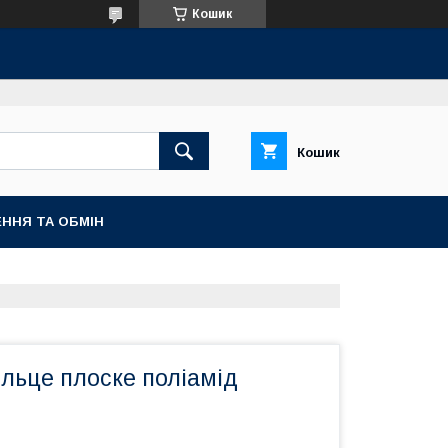
Кошик
Кошик
ННЯ ТА ОБМІН
льце плоске поліамід