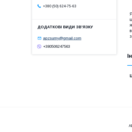
+380 (50) 624-75-63
Я
ш
я
в
з
apzsumy@gmail.com
+380506247563
І
Ц