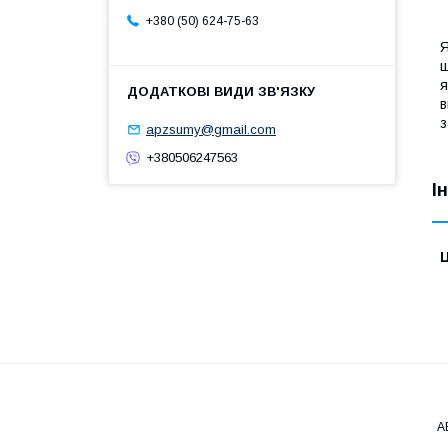
+380 (50) 624-75-63
Я
ш
я
в
з
apzsumy@gmail.com
+380506247563
І
Ц