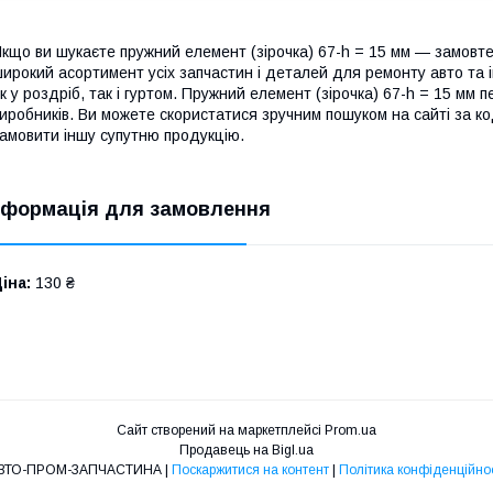
кщо ви шукаєте пружний елемент (зірочка) 67-h = 15 мм — замовте
ирокий асортимент усіх запчастин і деталей для ремонту авто та
к у роздріб, так і гуртом. Пружний елемент (зірочка) 67-h = 15 мм п
иробників. Ви можете скористатися зручним пошуком на сайті за к
амовити іншу супутню продукцію.
нформація для замовлення
іна:
130 ₴
Сайт створений на маркетплейсі
Prom.ua
Продавець на Bigl.ua
АВТО-ПРОМ-ЗАПЧАСТИНА |
Поскаржитися на контент
|
Політика конфіденційнос