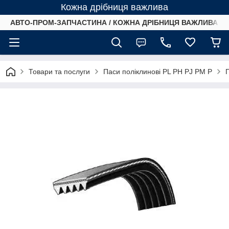
Кожна дрібниця важлива
АВТО-ПРОМ-ЗАПЧАСТИНА / КОЖНА ДРІБНИЦЯ ВАЖЛИВА /
Товари та послуги
Паси поліклинові PL PH PJ PM P
П