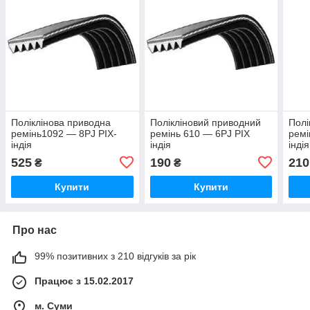
Поліклінова приводна
Полікліновий приводний
Полі
ремінь1092 — 8PJ PIX-
ремінь 610 — 6PJ PIX
ремі
індія
індія
індія
525
190
210
₴
₴
Купити
Купити
Про нас
99% позитивних з 210 відгуків за рік
Працює з 15.02.2017
м. Суми