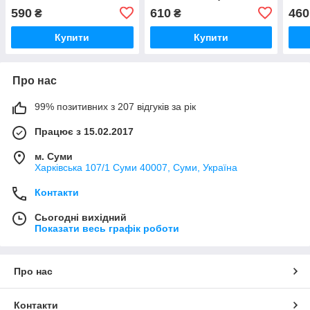
під ключ 30 2SN DN16
під 
590
610
460
₴
₴
М24х1,5 L=2,0м DKM
М24
Купити
Купити
Про нас
99% позитивних з 207 відгуків за рік
Працює з 15.02.2017
м. Суми
Харківська 107/1 Суми 40007, Суми, Україна
Контакти
Сьогодні вихідний
Показати весь графік роботи
Про нас
Контакти