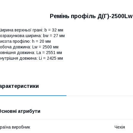
Ремінь профіль Д(Г)-2500Lw
ирина верхньої грані: b = 32 мм
озрахункова ширина: bw = 27 мм
исота профілю: h = 20 мм
обоча довжина: Lw = 2500 мм
овнішня довжина: La = 2551 мм
нутрішня довжина: Li = 2425 мм
арактеристики
Основні атрибути
раїна виробник
Чехія