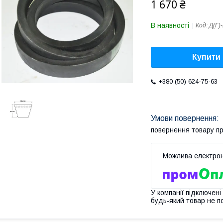
1 670 ₴
В наявності
Код:
Д(Г)
Купити
+380 (50) 624-75-63
повернення товару п
У компанії підключені
будь-який товар не п