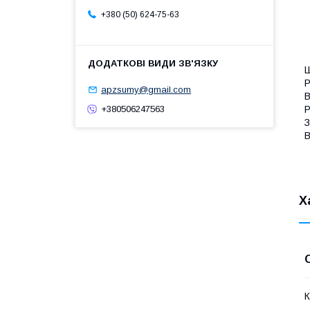
+380 (50) 624-75-63
Ш
Р
apzsumy@gmail.com
В
Р
+380506247563
З
В
Х
К