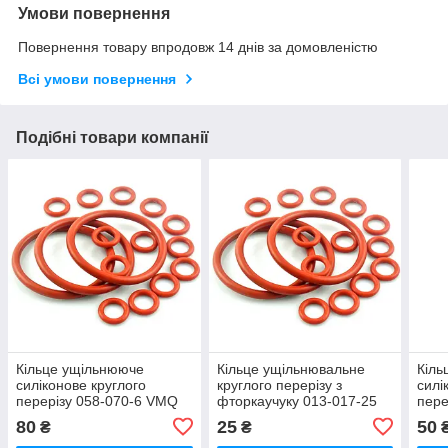
Умови повернення
Повернення товару впродовж 14 днів за домовленістю
Всі умови повернення
Подібні товари компанії
Кільце ущільнююче
Кільце ущільнювальне
Кіль
силіконове круглого
круглого перерізу з
силі
перерізу 058-070-6 VMQ
фторкаучуку 013-017-25
пере
червоне
FKM (viton) червоне,
чер
80
25
50
₴
₴
термостійке