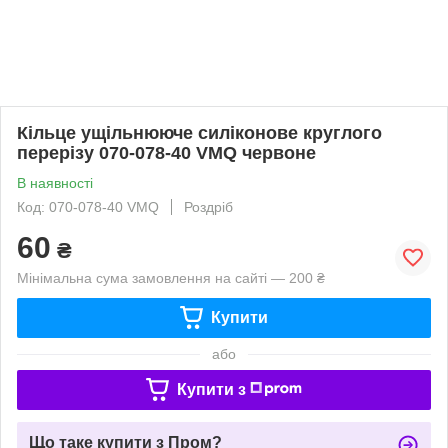
Кільце ущільнююче силіконове круглого
перерізу 070-078-40 VMQ червоне
В наявності
Код: 070-078-40 VMQ
Роздріб
60
₴
Мінімальна сума замовлення на сайті — 200 ₴
Купити
або
Купити з
Що таке купити з Пром?