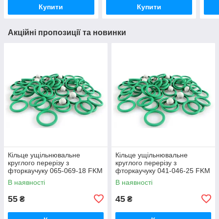
Купити
Купити
Акційні пропозиції та новинки
Кільце ущільнювальне
Кільце ущільнювальне
круглого перерізу з
круглого перерізу з
фторкаучуку 065-069-18 FKM
фторкаучуку 041-046-25 FKM
зелене термостійке
зелене термостійке
В наявності
В наявності
55
45
₴
₴