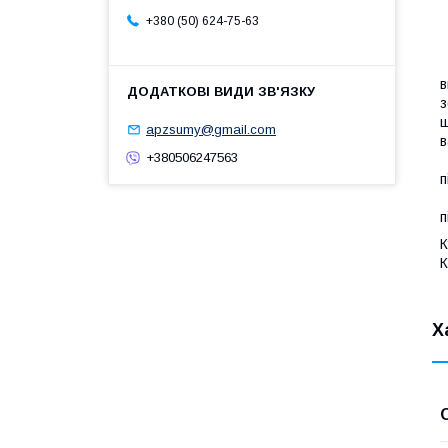
+380 (50) 624-75-63
в
з
ш
apzsumy@gmail.com
в
+380506247563
п
п
К
К
Х