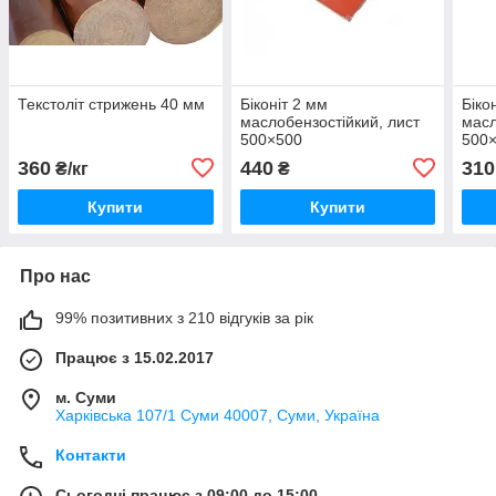
Текстоліт стрижень 40 мм
Біконіт 2 мм
Біко
маслобензостійкий, лист
масл
500×500
500
360
440
310
₴/кг
₴
Купити
Купити
Про нас
99% позитивних з 210 відгуків за рік
Працює з 15.02.2017
м. Суми
Харківська 107/1 Суми 40007, Суми, Україна
Контакти
Сьогодні працює з 09:00 до 15:00