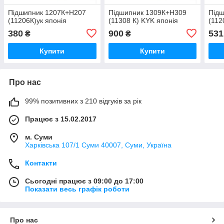
Підшипник 1207К+H207
Підшипник 1309К+Н309
Під
(11206К)ук японія
(11308 К) KYK японія
(112
380
900
531
₴
₴
Купити
Купити
Про нас
99% позитивних з 210 відгуків за рік
Працює з 15.02.2017
м. Суми
Харківська 107/1 Суми 40007, Суми, Україна
Контакти
Сьогодні працює з 09:00 до 17:00
Показати весь графік роботи
Про нас