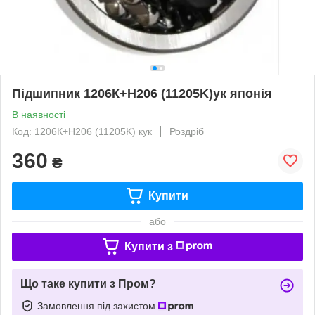
Підшипник 1206К+Н206 (11205K)ук японія
В наявності
Код: 1206К+Н206 (11205K) кук
Роздріб
360
₴
Купити
або
Купити з
Що таке купити з Пром?
Замовлення під захистом