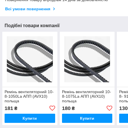
Всі умови повернення
Подібні товари компанії
Ремінь вентиляторний 10-
Ремінь вентиляторний 10-
Ремі
8-1050La АПП (AVX10)
8-1075La АПП (AVX10)
8- 9
польща
польща
пол
181
180
130
₴
₴
Купити
Купити