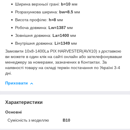
Ширина верхньої грані:
b=10
мм
Розрахункова ширина:
bw=8.5
мм
Висота профілю:
h=8
мм
Робоча довжина:
Lw=1387
мм
Зовнішня довжина:
La=1400
мм
Внутрішня довжина:
Li=1349
мм
Замовити 10х8-1400La PIX HARVESTER(AVX10) з доставкою
ви можете в один клік на сайті онлайн або зателефонувавши
менеджеру за номерами, зазначених в Контактах. За
наявності товару на складі термін постачання по Україні 3-4
дні.
Приховати
Характеристики
Основні
Сумісність з моделлю
B10