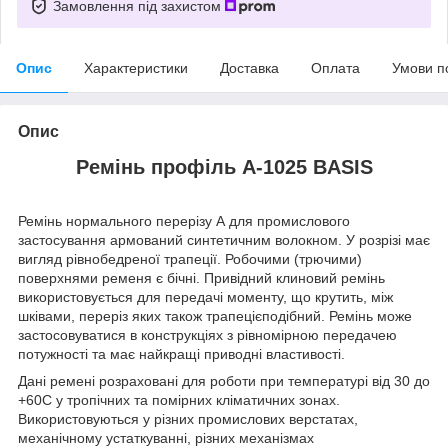
Замовлення під захистом
Опис
Характеристики
Доставка
Оплата
Умови п
Опис
Ремінь профіль A-1025 BASIS
Ремінь нормального перерізу А для промислового
застосування армований синтетичним волокном. У розрізі має
вигляд рівнобедреної трапеції. Робочими (трючими)
поверхнями ременя є бічні. Привідний клиновий ремінь
використовується для передачі моменту, що крутить, між
шківами, переріз яких також трапецієподібний. Ремінь може
застосовуватися в конструкціях з рівномірною передачею
потужності та має найкращі приводні властивості.
Дані ремені розраховані для роботи при температурі від 30 до
+60С у тропічних та помірних кліматичних зонах.
Використовуються у різних промислових верстатах,
механічному устаткуванні, різних механізмах